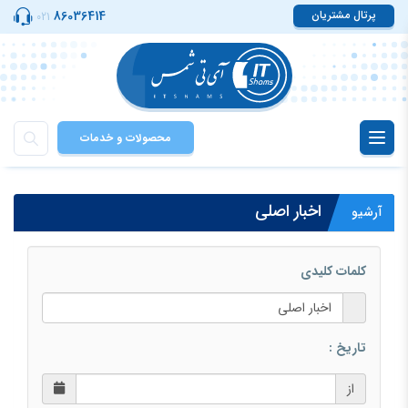
پرتال مشتریان
86036414
021
محصولات و خدمات
Toggle
navigation
اخبار اصلی
آرشیو
کلمات کلیدی
تاریخ :
از