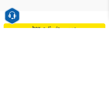
دوربین های ثابت
box