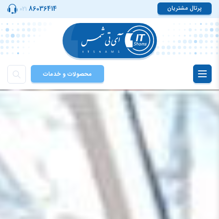
پرتال مشتریان
86036414
021
محصولات و خدمات
Toggle
navigation