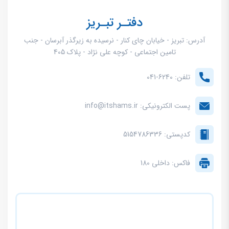
دفتـر تبـریز
آدرس: تبریز - خیابان چای کنار - نرسیده به زیرگذر آبرسان - جنب
تامین اجتماعی - کوچه علی نژاد - پلاک 405
تلفن: 6240-041
پست الکترونیکی: info@itshams.ir
کدپستی: 5154786336
فاکس: داخلی 180