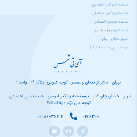
هاست لینوکس اقتصادی
هاست لینوکس حرفه ای
هاست ویندوز اقتصادی
هاست ویندوز حرفه ای
سرور مجازی ایران
بهینه سازی سایت (SEO)
تهران - بالاتر از میدان ولیعصر - کوچه قیومی- پلاک 19 - واحد 1
تبریز - خیابان چای کنار - نرسیده به زیرگذر آبرسان - جنب تامین اجتماعی -
کوچه علی نژاد - پلاک 405
۸۶۰۳۶۴۱۴
6240
۰۲۱
041