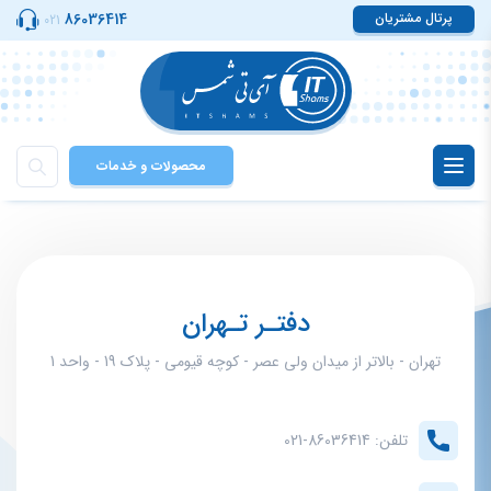
پرتال مشتریان
86036414
021
محصولات و خدمات
Toggle
navigation
دفتـر تـهران
تهران - بالاتر از میدان ولی عصر - کوچه قیومی - پلاک 19 - واحد 1
تلفن: 86036414-021