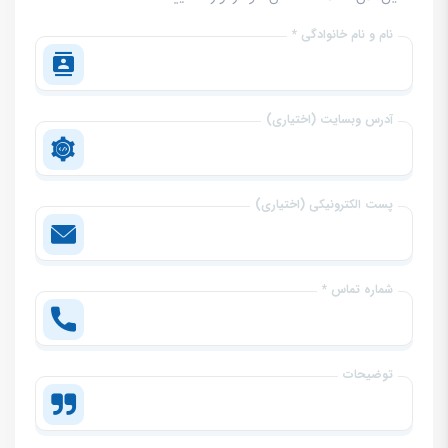
نام و نام خانوادگی *
آدرس وبسایت (اختیاری)
پست الکترونیکی (اختیاری)
شماره تماس *
توضیحات