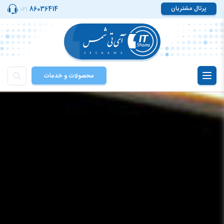
پرتال مشتریان
86036414
021
محصولات و خدمات
Toggle
navigation