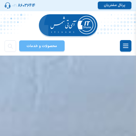
پرتال مشتریان
86036414
021
محصولات و خدمات
Toggle
navigation