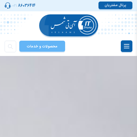
پرتال مشتریان
86036414
021
محصولات و خدمات
Toggle
navigation